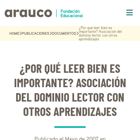
¿Por qué leer bien es
importante? Asociación del
HOME
PUBLICACIONES
DOCUMENTOS
dominio lector con otros
aprendizajes
¿POR QUÉ LEER BIEN ES
IMPORTANTE? ASOCIACIÓN
DEL DOMINIO LECTOR CON
OTROS APRENDIZAJES
Publicado el Mayo de 2007 en