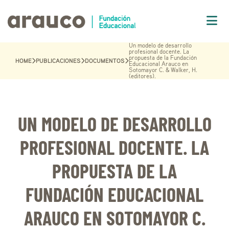
Un modelo de desarrollo
profesional docente. La
propuesta de la Fundación
HOME
PUBLICACIONES
DOCUMENTOS
Educacional Arauco en
Sotomayor C. & Walker, H.
(editores).
UN MODELO DE DESARROLLO
PROFESIONAL DOCENTE. LA
PROPUESTA DE LA
FUNDACIÓN EDUCACIONAL
ARAUCO EN SOTOMAYOR C.