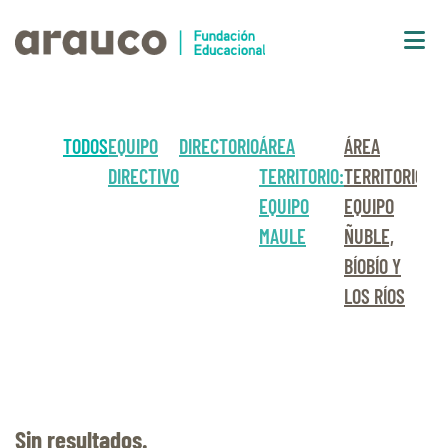
TODOS
EQUIPO
DIRECTORIO
ÁREA
ÁREA
ÁR
DIRECTIVO
TERRITORIO:
TERRITORIO:
DE
EQUIPO
EQUIPO
&
MAULE
ÑUBLE,
EV
BÍOBÍO Y
LOS RÍOS
Sin resultados.