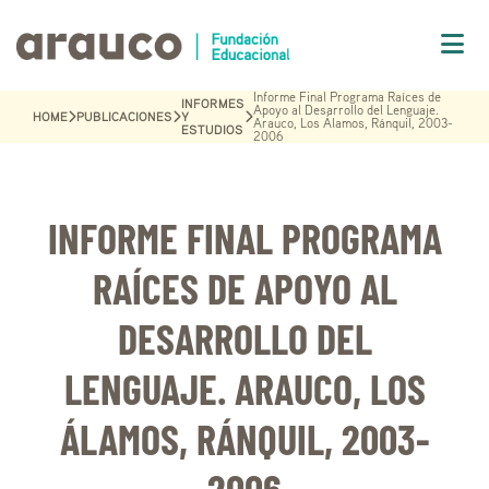
Informe Final Programa Raíces de
INFORMES
Apoyo al Desarrollo del Lenguaje.
HOME
PUBLICACIONES
Y
Arauco, Los Álamos, Ránquil, 2003-
ESTUDIOS
2006
INFORME FINAL PROGRAMA
RAÍCES DE APOYO AL
DESARROLLO DEL
LENGUAJE. ARAUCO, LOS
ÁLAMOS, RÁNQUIL, 2003-